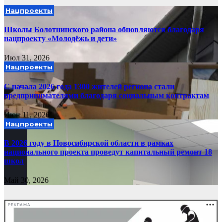
Нацпроекты
Школы Болотнинского района обновляются благодаря
нацпроекту «Молодёжь и дети»
Июл 31, 2026
Нацпроекты
С начала 2026 года 1300 жителей региона стали
предпринимателями благодаря социальным контрактам
Июн 11, 2026
Нацпроекты
В 2026 году в Новосибирской области в рамках
национального проекта проведут капитальный ремонт 18
школ
Май 30, 2026
РЕКЛАМА