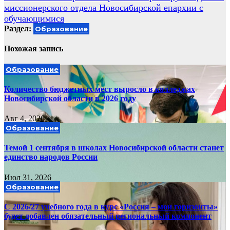
записям
миссионерского отдела Новосибирской епархии с
обучающимися
Раздел:
Образование
Похожая запись
Образование
Количество бюджетных мест выросло в колледжах
Новосибирской области в 2026 году
Авг 4, 2026
Образование
Темой 1 сентября в школах Новосибирской области станет
единство народов России
Июл 31, 2026
Образование
С 2026/27 учебного года в курс «Россия – мои горизонты»
будет добавлен обязательный региональный компонент