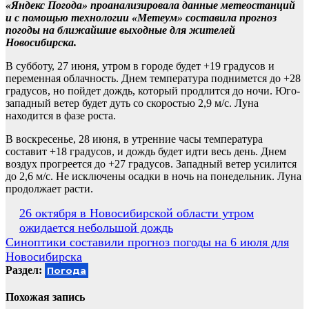
«Яндекс Погода» проанализировала данные метеостанций
и с помощью технологии «Метеум» составила прогноз
погоды на ближайшие выходные для жителей
Новосибирска.
В субботу, 27 июня, утром в городе будет +19 градусов и
переменная облачность. Днем температура поднимется до +28
градусов, но пойдет дождь, который продлится до ночи. Юго-
западный ветер будет дуть со скоростью 2,9 м/с. Луна
находится в фазе роста.
В воскресенье, 28 июня, в утренние часы температура
составит +18 градусов, и дождь будет идти весь день. Днем
воздух прогреется до +27 градусов. Западный ветер усилится
до 2,6 м/с. Не исключены осадки в ночь на понедельник. Луна
продолжает расти.
Навигация
26 октября в Новосибирской области утром
ожидается небольшой дождь
по
Синоптики составили прогноз погоды на 6 июля для
записям
Новосибирска
Раздел:
Погода
Похожая запись