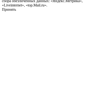
сбора обезличенных данных: «Яндекс.Метрика»,
«Liveinternet», «top.Mail.ru».
Принять