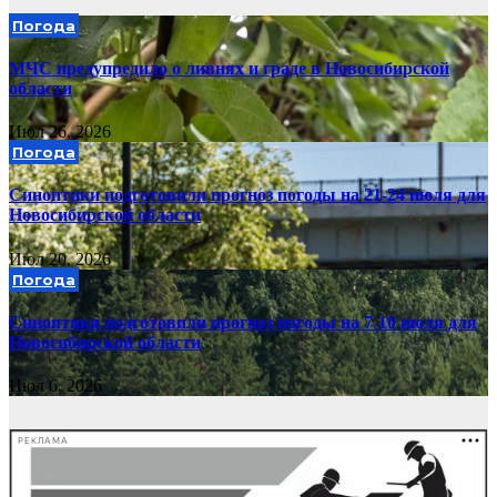
Погода
МЧС предупредило о ливнях и граде в Новосибирской
области
Июл 26, 2026
Погода
Синоптики подготовили прогноз погоды на 21-24 июля для
Новосибирской области
Июл 20, 2026
Погода
Синоптики подготовили прогноз погоды на 7-10 июля для
Новосибирской области
Июл 6, 2026
РЕКЛАМА