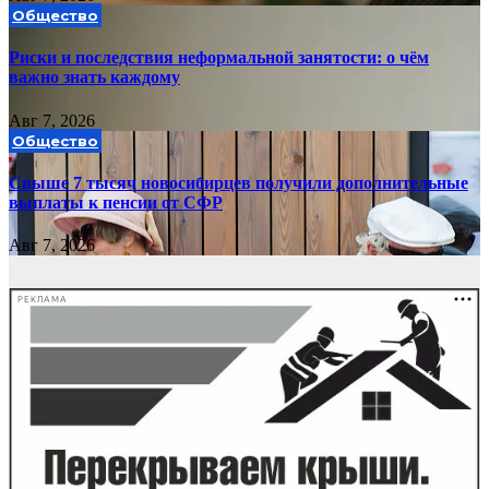
Общество
Риски и последствия неформальной занятости: о чём
важно знать каждому
Авг 7, 2026
Общество
Свыше 7 тысяч новосибирцев получили дополнительные
выплаты к пенсии от СФР
Авг 7, 2026
РЕКЛАМА