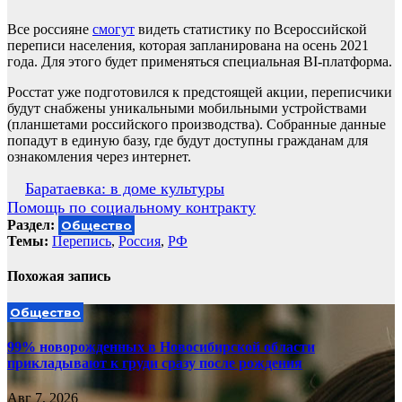
Все россияне
смогут
видеть статистику по Всероссийской
переписи населения, которая запланирована на осень 2021
года. Для этого будет применяться специальная BI-платформа.
Росстат уже подготовился к предстоящей акции, переписчики
будут снабжены уникальными мобильными устройствами
(планшетами российского производства). Собранные данные
попадут в единую базу, где будут доступны гражданам для
ознакомления через интернет.
Навигация
Баратаевка: в доме культуры
Помощь по социальному контракту
по
Раздел:
Общество
записям
Темы:
Перепись
,
Россия
,
РФ
Похожая запись
Общество
99% новорожденных в Новосибирской области
прикладывают к груди сразу после рождения
Авг 7, 2026