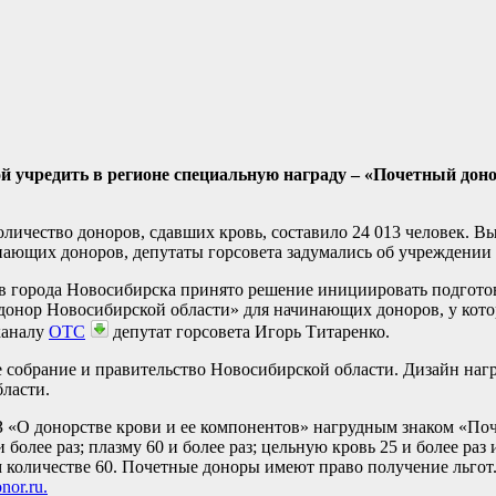
й учредить в регионе специальную награду – «Почетный дон
оличество доноров, сдавших кровь, составило 24 013 человек. В
чинающих доноров, депутаты горсовета задумались об учреждении
в города Новосибирска принято решение инициировать подгото
донор Новосибирской области» для начинающих доноров, у кото
еканалу
ОТС
депутат горсовета Игорь Титаренко.
 собрание и правительство Новосибирской области. Дизайн нагр
бласти.
З «О донорстве крови и ее компонентов» нагрудным знаком «По
более раз; плазму 60 и более раз; цельную кровь 25 и более раз
ем количестве 60. Почетные доноры имеют право получение льго
nor.ru.