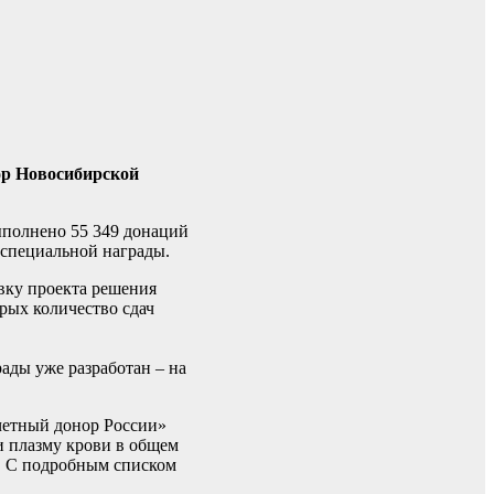
ор Новосибирской
ыполнено 55 349 донаций
 специальной награды.
вку проекта решения
рых количество сдач
ады уже разработан – на
четный донор России»
 и плазму крови в общем
т. С подробным списком