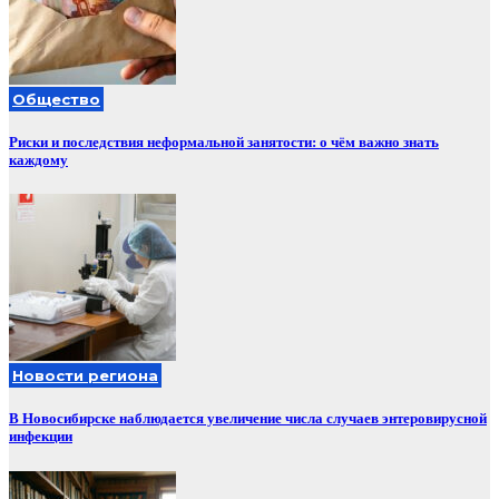
Общество
Риски и последствия неформальной занятости: о чём важно знать
каждому
Новости региона
В Новосибирске наблюдается увеличение числа случаев энтеровирусной
инфекции