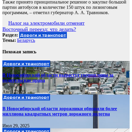
Также принято принципиальное решение о закупке большой
партии автобусов в количестве 150 штук по лизинговым
программам, – отметил губернатор А. А. Травников.
Навигация
Налог на электромобили отменят
Восточный переезд: что делать?
по
Раздел:
Дороги и транспорт
записям
Темы:
Беларусь
Похожая запись
Дороги и транспорт
В Новосибирской области вырастут госпошлины за
водительские права
Авг 1, 2025
Дороги и транспорт
В Новосибирской области дорожники обновили более
миллиона квадратных метров дорожного полотна
Июл 29, 2025
Дороги и транспорт