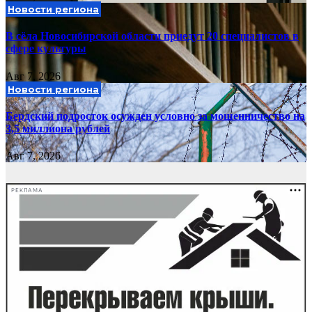
Новости региона
В сёла Новосибирской области приедут 20 специалистов в
сфере культуры
Авг 7, 2026
Новости региона
Бердский подросток осужден условно за мошенничество на
3,5 миллиона рублей
Авг 7, 2026
РЕКЛАМА