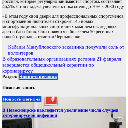
россиян, которые регулярно занимаются спортом, составляет
46,5%. Стоит задача увеличить показатель до 70% к 2030 году.
«В этом году свои двери для профессиональных спортсменов
и спортсменов-любителей откроют 145 новых
многофункциональных спортивных комплексов, ледовых
арен и бассейнов. Они появятся в более чем 50 регионах
нашей страны», – отметил Чернышенко.
Навигация
Кабаны Мануйловского заказника получили соль от
волонтеров
по
В образовательных организациях региона 21 февраля
записям
завершается общешкольный карантин по
коронавирусу
Раздел:
Новости региона
Похожая запись
Новости региона
В Новосибирске наблюдается увеличение числа случаев
энтеровирусной инфекции
Авг 7, 2026