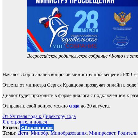
Всероссийское родительское собрание (Фото из о
Начался сбор и анализ вопросов министру просвещения РФ Сер
Ответы от министра Сергея Кравцова прозвучат онлайн в ходе 
Диалог будет проходить в форме диалога с подключением к ра
Отправить свой вопрос можно
сюда
до 20 августа.
Навигация
От Учителя года к Директору года
Я в строители пошел
по
Раздел:
Образование
записям
Темы:
Дети
,
Минобр
,
Минобразования
,
Минпросвет
,
Родители