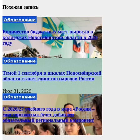
Похожая запись
Образование
Количество бюджетных мест выросло в
колледжах Новосибирской области в 2026
году
Авг 4, 2026
Образование
Темой 1 сентября в школах Новосибирской
области станет единство народов России
Июл 31, 2026
Образование
С 2026/27 учебного года в курс «Россия –
мои горизонты» будет добавлен
обязательный региональный компонент
Июл 31, 2026