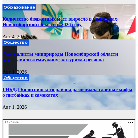
Образование
Количество бюджетных мест выросло в колледжах
Новосибирской области в 2026 году
Авг 4, 2026
Общество
Специалисты минприроды Новосибирской области
представили жемчужину экотуризма региона
Авг 1, 2026
Общество
ГИБДД Болотнинского района развенчала главные мифы
о питбайках и самокатах
Авг 1, 2026
РЕКЛАМА