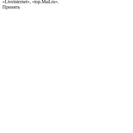
«Liveinternet», «top.Mail.ru».
Принять