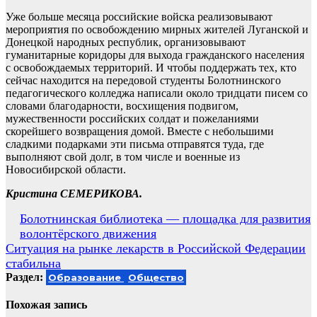
Уже больше месяца российские войска реализовывают
мероприятия по освобождению мирных жителей Луганской и
Донецкой народных республик, организовывают
гуманитарные коридоры для выхода гражданского населения
с освобождаемых территорий. И чтобы поддержать тех, кто
сейчас находится на передовой студенты Болотнинского
педагогического колледжа написали около тридцати писем со
словами благодарности, восхищения подвигом,
мужественности российских солдат и пожеланиями
скорейшего возвращения домой. Вместе с небольшими
сладкими подарками эти письма отправятся туда, где
выполняют свой долг, в том числе и военные из
Новосибирской области.
Кристина СЕМЕРИКОВА.
Навигация
Болотнинская библиотека — площадка для развития
волонтёрского движения
по
Ситуация на рынке лекарств в Российской Федерации
записям
стабильна
Раздел:
Образование
Общество
Похожая запись