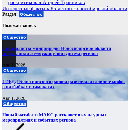
раскритиковал Андрей Травников
по
Интересные факты к 85-летию Новосибирской области
записям
Раздел:
Общество
Похожая запись
Общество
Специалисты минприроды Новосибирской области
представили жемчужину экотуризма региона
Авг 1, 2026
Общество
ГИБДД Болотнинского района развенчала главные мифы
о питбайках и самокатах
Авг 1, 2026
Общество
Новый чат-бот в МАКС расскажет о культурных
мероприятиях и событиях региона