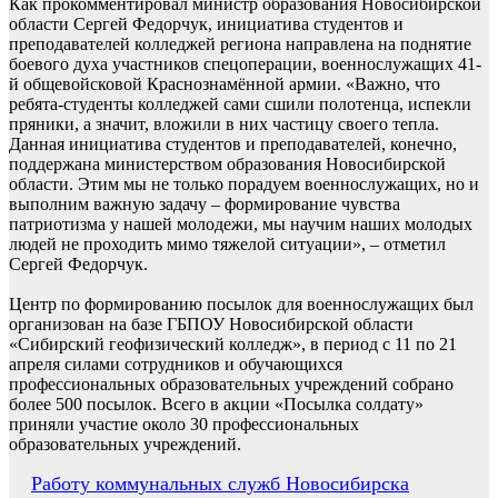
Как прокомментировал министр образования Новосибирской
области Сергей Федорчук, инициатива студентов и
преподавателей колледжей региона направлена на поднятие
боевого духа участников спецоперации, военнослужащих 41-
й общевойсковой Краснознамённой армии. «Важно, что
ребята-студенты колледжей сами сшили полотенца, испекли
пряники, а значит, вложили в них частицу своего тепла.
Данная инициатива студентов и преподавателей, конечно,
поддержана министерством образования Новосибирской
области. Этим мы не только порадуем военнослужащих, но и
выполним важную задачу – формирование чувства
патриотизма у нашей молодежи, мы научим наших молодых
людей не проходить мимо тяжелой ситуации», – отметил
Сергей Федорчук.
Центр по формированию посылок для военнослужащих был
организован на базе ГБПОУ Новосибирской области
«Сибирский геофизический колледж», в период с 11 по 21
апреля силами сотрудников и обучающихся
профессиональных образовательных учреждений собрано
более 500 посылок. Всего в акции «Посылка солдату»
приняли участие около 30 профессиональных
образовательных учреждений.
Навигация
Работу коммунальных служб Новосибирска