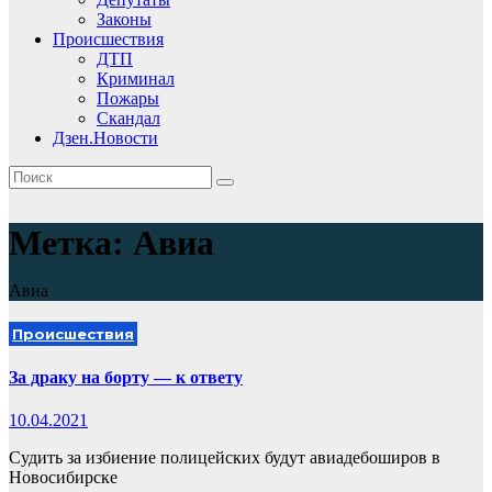
Законы
Происшествия
ДТП
Криминал
Пожары
Скандал
Дзен.Новости
Метка:
Авиа
Авиа
Происшествия
За драку на борту — к ответу
10.04.2021
Судить за избиение полицейских будут авиадебоширов в
Новосибирске