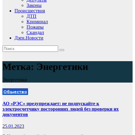
Законы
Происшествия
ДТП
Криминал
Пожары
Скандал
Дзен.Новости
Метка:
Энергетики
Энергетики
Общество
АО «РЭС» предупреждает: не подпускайте к
электросчетчику посторонних людей без проверки их
документов
25.01.2023