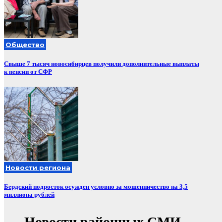
Общество
Свыше 7 тысяч новосибирцев получили дополнительные выплаты
к пенсии от СФР
Новости региона
Бердский подросток осужден условно за мошенничество на 3,5
миллиона рублей