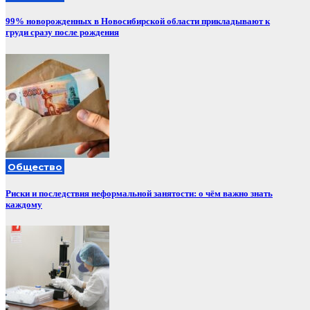
99% новорожденных в Новосибирской области прикладывают к
груди сразу после рождения
Общество
Риски и последствия неформальной занятости: о чём важно знать
каждому