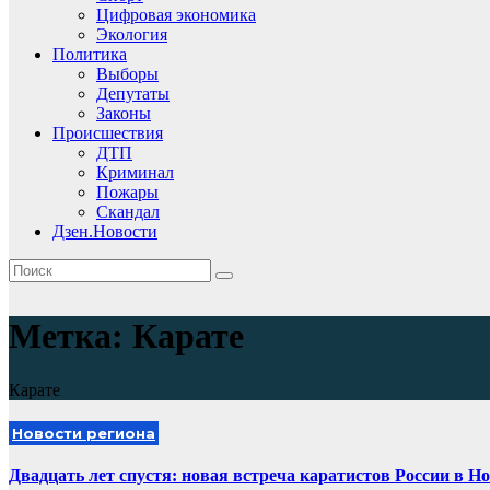
Цифровая экономика
Экология
Политика
Выборы
Депутаты
Законы
Происшествия
ДТП
Криминал
Пожары
Скандал
Дзен.Новости
Метка:
Карате
Карате
Новости региона
Двадцать лет спустя: новая встреча каратистов России в Н