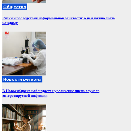
Общество
Риски и последствия неформальной занятости: о чём важно знать
каждому
Новости региона
В Новосибирске наблюдается увеличение числа случаев
энтеровирусной инфекции