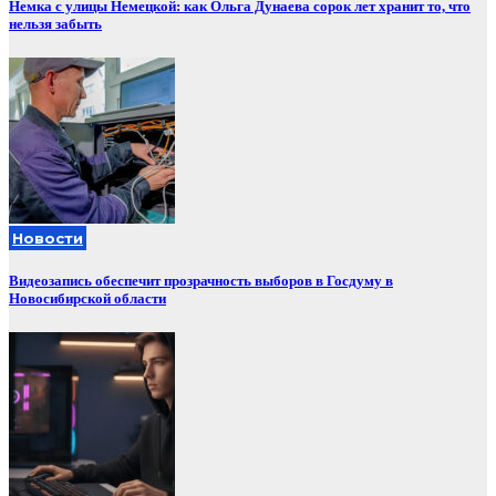
Немка с улицы Немецкой: как Ольга Дунаева сорок лет хранит то, что
нельзя забыть
Новости
Видеозапись обеспечит прозрачность выборов в Госдуму в
Новосибирской области