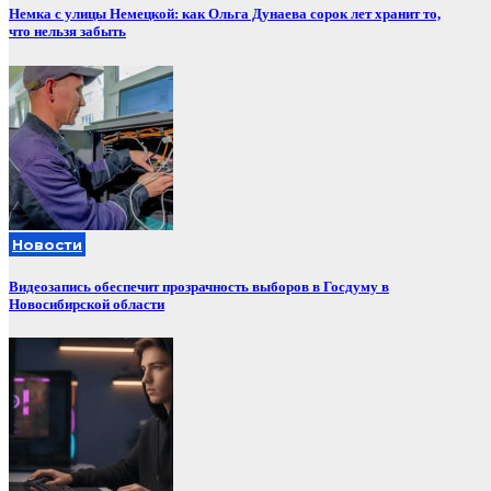
Немка с улицы Немецкой: как Ольга Дунаева сорок лет хранит то,
что нельзя забыть
Новости
Видеозапись обеспечит прозрачность выборов в Госдуму в
Новосибирской области