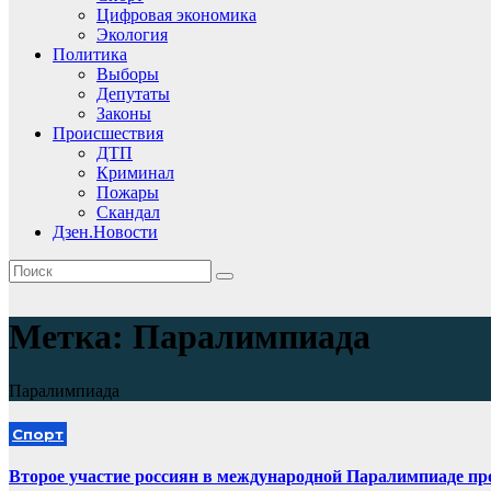
Цифровая экономика
Экология
Политика
Выборы
Депутаты
Законы
Происшествия
ДТП
Криминал
Пожары
Скандал
Дзен.Новости
Метка:
Паралимпиада
Паралимпиада
Спорт
Второе участие россиян в международной Паралимпиаде пр