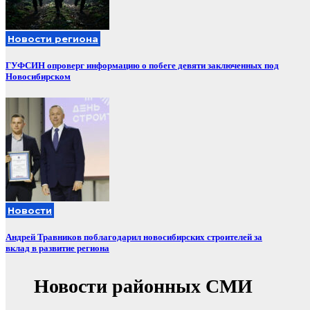
Новости региона
ГУФСИН опроверг информацию о побеге девяти заключенных под
Новосибирском
Новости
Андрей Травников поблагодарил новосибирских строителей за
вклад в развитие региона