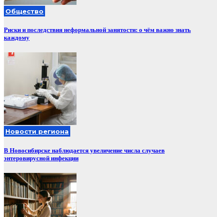
Общество
Риски и последствия неформальной занятости: о чём важно знать
каждому
Новости региона
В Новосибирске наблюдается увеличение числа случаев
энтеровирусной инфекции