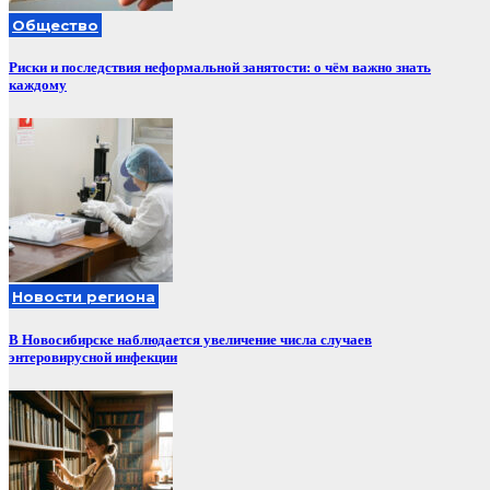
Общество
Риски и последствия неформальной занятости: о чём важно знать
каждому
Новости региона
В Новосибирске наблюдается увеличение числа случаев
энтеровирусной инфекции