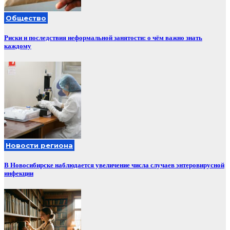
Общество
Риски и последствия неформальной занятости: о чём важно знать
каждому
Новости региона
В Новосибирске наблюдается увеличение числа случаев энтеровирусной
инфекции