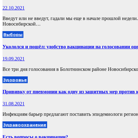
22.10.2021
Введут или не введут, гадали мы еще в начале прошлой недели
Новосибирской…
Выборы
Укололся и пошёл: удобство вакцинации на голосовании оц
19.09.2021
Все три дня голосования в Болотнинском районе Новосибирск
Здоровье
Прививку от пневмонии как одну из защитных мер против 
31.08.2021
Инфекциям барьер предлагают поставить эпидемиологи регион
Здравоохранение
Есть вопросы о вакцинации?