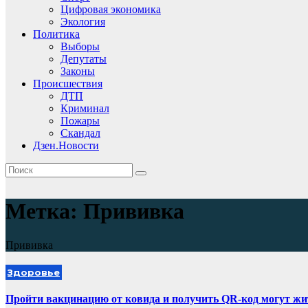
Цифровая экономика
Экология
Политика
Выборы
Депутаты
Законы
Происшествия
ДТП
Криминал
Пожары
Скандал
Дзен.Новости
Метка:
Прививка
Прививка
Здоровье
Пройти вакцинацию от ковида и получить QR-код могут жи