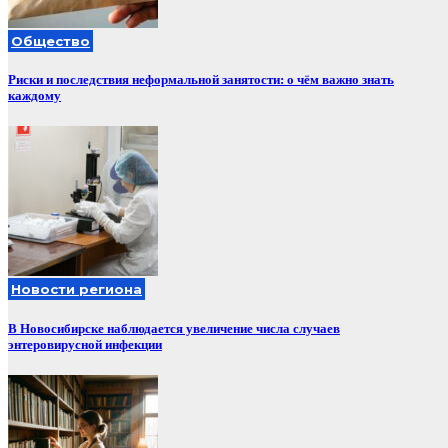
Общество
Риски и последствия неформальной занятости: о чём важно знать
каждому
Новости региона
В Новосибирске наблюдается увеличение числа случаев
энтеровирусной инфекции