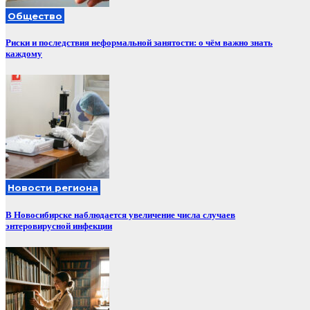
Общество
Риски и последствия неформальной занятости: о чём важно знать
каждому
Новости региона
В Новосибирске наблюдается увеличение числа случаев
энтеровирусной инфекции