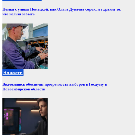
Немка с улицы Немецкой: как Ольга Дунаева сорок лет хранит то,
что нельзя забыть
Новости
Видеозапись обеспечит прозрачность выборов в Госдуму в
Новосибирской области