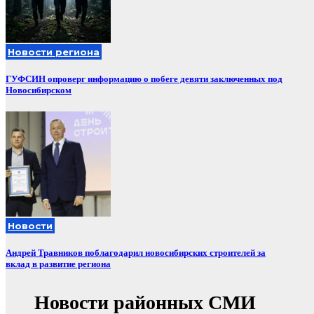
Новости региона
ГУФСИН опроверг информацию о побеге девяти заключенных под
Новосибирском
Новости
Андрей Травников поблагодарил новосибирских строителей за
вклад в развитие региона