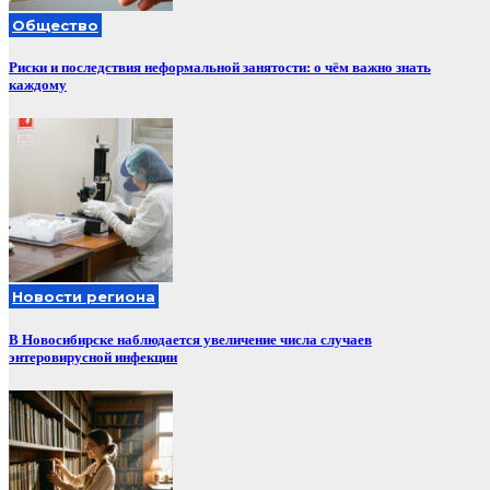
Общество
Риски и последствия неформальной занятости: о чём важно знать
каждому
Новости региона
В Новосибирске наблюдается увеличение числа случаев
энтеровирусной инфекции