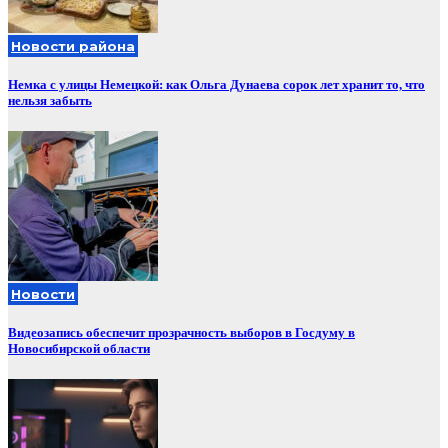
Новости района
Немка с улицы Немецкой: как Ольга Дунаева сорок лет хранит то, что
нельзя забыть
Новости
Видеозапись обеспечит прозрачность выборов в Госдуму в
Новосибирской области