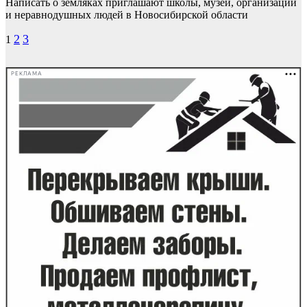
Написать о земляках приглашают школы, музеи, организации
и неравнодушных людей в Новосибирской области
Пагинация
2
3
1
записей
РЕКЛАМА