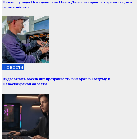
Немка с улицы Немецкой: как Ольга Дунаева сорок лет хранит то, что
нельзя забыть
Новости
Видеозапись обеспечит прозрачность выборов в Госдуму в
Новосибирской области