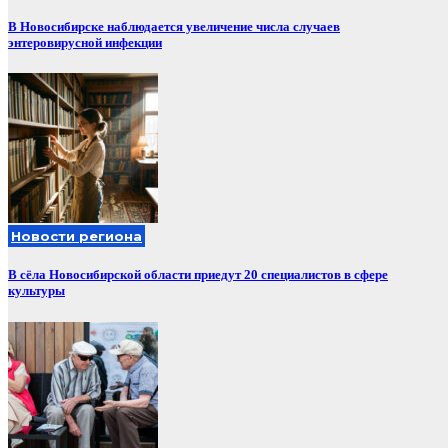
В Новосибирске наблюдается увеличение числа случаев
энтеровирусной инфекции
Новости региона
В сёла Новосибирской области приедут 20 специалистов в сфере
культуры