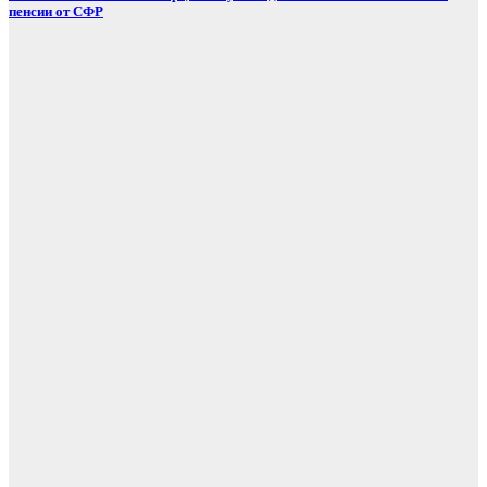
пенсии от СФР