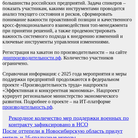
большинства российских предприятий. Задача спикеров –
показать участникам, какими инструментами проводится
анализ текущего состояния и рисков, сформировать
понимание важности проактивной позиции и качественного
кросс-функционального взаимодействия топ-менеджмента
при принятии решений, а также продемонстрировать
важность системного подхода к внедрению изменений и
ключевые инструменты управления изменениями.
Регистрация на хакатон по производительности – на сайте
днипроизводительности.рф
. Количество участников
ограничено.
Справочная информация: с 2025 года мероприятия и меры
поддержки предприятий продолжаются в федеральном
проекте «Производительность труда» нацпроекта
«Эффективная и конкурентная экономика». Нацпроект
курирует региональное министерство экономического
развития. Подробнее о проекте – на ИТ-платформе
производительность.рф
.
Навигация
Рекордное количество мер поддержки военных по
контракту зафиксировано в НСО
по
После оттепели в Новосибирскую область придут
записям
метель и 16-градусные морозы