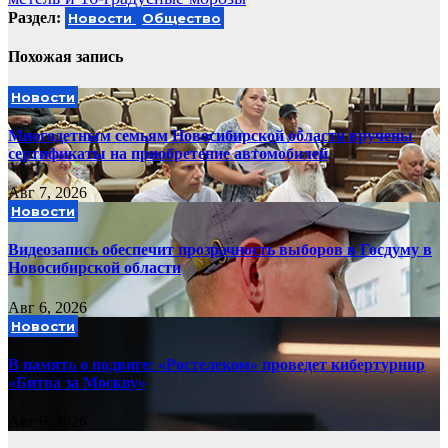
Раздел:
Новости
Общество
Похожая запись
Новости
Многодетным семьям Новосибирской области вручены
сертификаты на приобретение автомобилей
Авг 7, 2026
Новости
Видеозапись обеспечит прозрачность выборов в Госдуму в
Новосибирской области
Авг 6, 2026
Новости
В память о подвиге: «Ростелеком» проведет кибертурнир
«Битва за Москву»
Авг 6, 2026