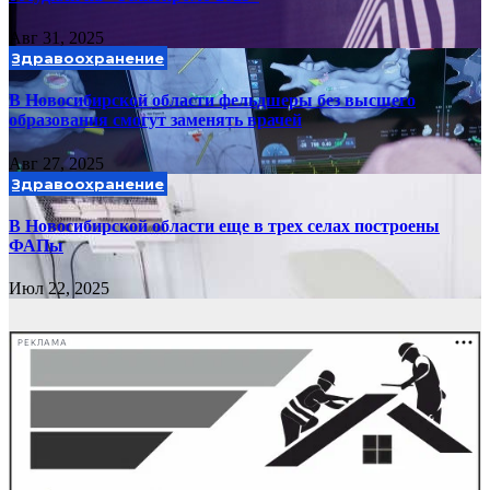
Авг 31, 2025
Здравоохранение
В Новосибирской области фельдшеры без высшего
образования смогут заменять врачей
Авг 27, 2025
Здравоохранение
В Новосибирской области еще в трех селах построены
ФАПы
Июл 22, 2025
РЕКЛАМА