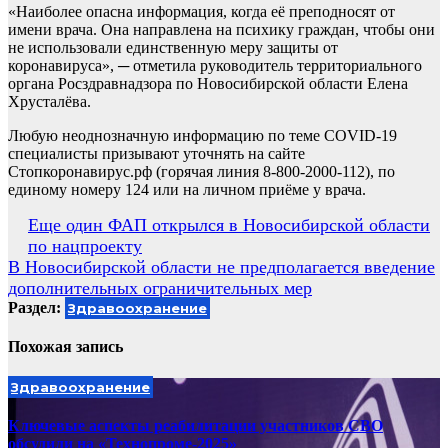
«Наиболее опасна информация, когда её преподносят от
имени врача. Она направлена на психику граждан, чтобы они
не использовали единственную меру защиты от
коронавируса», ─ отметила руководитель территориального
органа Росздравнадзора по Новосибирской области Елена
Хрусталёва.
Любую неоднозначную информацию по теме COVID-19
специалисты призывают уточнять на сайте
Стопкоронавирус.рф (горячая линия 8-800-2000-112), по
единому номеру 124 или на личном приёме у врача.
Навигация
Еще один ФАП открылся в Новосибирской области
по нацпроекту
по
В Новосибирской области не предполагается введение
записям
дополнительных ограничительных мер
Раздел:
Здравоохранение
Похожая запись
Здравоохранение
Ключевые аспекты реабилитации участников СВО
обсудили на «Технопроме-2025»