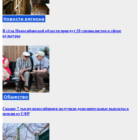
Новости региона
В сёла Новосибирской области приедут 20 специалистов в сфере
культуры
Общество
Свыше 7 тысяч новосибирцев получили дополнительные выплаты к
пенсии от СФР