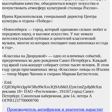
высочайшем качестве, объединиться вокруг искусства и
почувствовать атмосферу культурной столицы России».
Ирина Краснопольская, генеральный директор Центра
культуры и отдыха «Победа»:
«Новосибирск — город, который одинаково сильно любит и
передовую науку, и высокое искусство. У нас немало
интеллектуальной публики и ценителей классической
музыки, многие из которых посещают наш кинопоказ из года
в год».
«Классика на Дворцовой» — одно из ключевых событий,
приуроченных ко дню рождения Санкт-Петербурга. Каждый
год яркий гала-концерт собирает сотни тысяч человек. В этом
году среди приглашенных звезд «Классики» певцы из Италии
— тенор Марко Чапони и сопрано Мариам Баттистелли.
· Erid:
CQH36pWzJppW3Re99eXro3Q9AtMd1J2yte1mZjy8jd8rXm
реклама 18+ ПАО «Ростелеком», 191167,город Санкт-
Петербург, Синопская набережная, дом 14, литера А
ОГРН1237700009700
Навигация
Производитель антифризов и реагентов нарастит