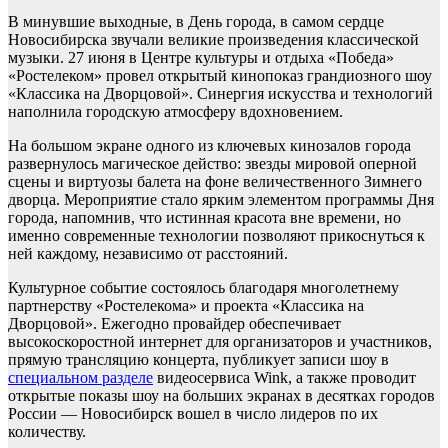
В минувшие выходные, в День города, в самом сердце
Новосибирска звучали великие произведения классической
музыки. 27 июня в Центре культуры и отдыха «Победа»
«Ростелеком» провел открытый кинопоказ грандиозного шоу
«Классика на Дворцовой». Синергия искусства и технологий
наполнила городскую атмосферу вдохновением.
На большом экране одного из ключевых кинозалов города
развернулось магическое действо: звезды мировой оперной
сцены и виртуозы балета на фоне величественного Зимнего
дворца. Мероприятие стало ярким элементом программы Дня
города, напомнив, что истинная красота вне времени, но
именно современные технологии позволяют прикоснуться к
ней каждому, независимо от расстояний.
Культурное событие состоялось благодаря многолетнему
партнерству «Ростелекома» и проекта «Классика на
Дворцовой». Ежегодно провайдер обеспечивает
высокоскоростной интернет для организаторов и участников,
прямую трансляцию концерта, публикует записи шоу в
специальном разделе
видеосервиса Wink, а также проводит
открытые показы шоу на больших экранах в десятках городов
России — Новосибирск вошел в число лидеров по их
количеству.