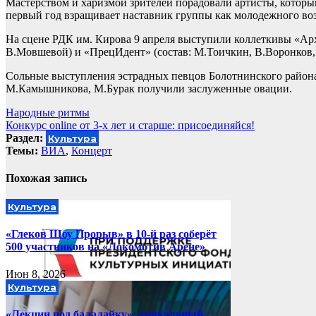
Мастерством и харизмой зрителей порадовали артисты, которы
первый год взращивает наставник группы как молодежного возр
На сцене РДК им. Кирова 9 апреля выступили коллеткивы «Арх
В.Мовшевой) и «ПрецИдент» (состав: М.Тоичкин, В.Воронков,
Сольные выступления эстрадных певцов Болотнинского района
М.Камышникова, М.Бурак получили заслуженные овации.
Навигация
Народные ритмы
Конкурс online от 3-х лет и старше: присоединяйся!
по
Раздел:
Культура
записям
Темы:
ВИА
,
Концерт
Похожая запись
Культура
«Глеков Шоу Прорыв» в 10-й раз соберёт
500 участников на «Локомотив Арене»
Июн 8, 2026
Культура
«Лекции под балалайку»: уникальный