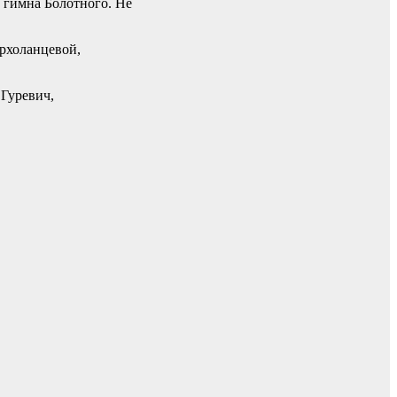
 гимна Болотного. Не
ерхоланцевой,
Гуревич,