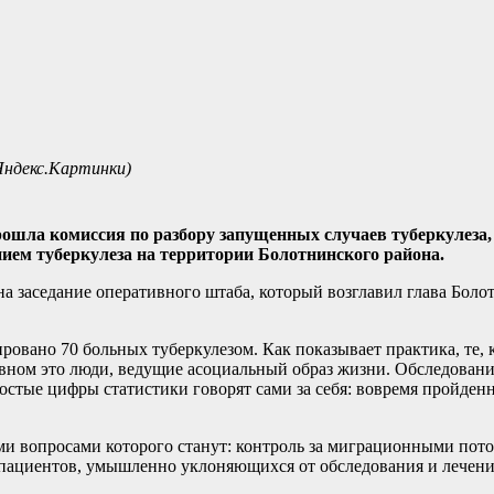
Яндекс.Картинки)
ошла комиссия по разбору запущенных случаев туберкулеза,
ием туберкулеза на территории Болотнинского района.
а заседание оперативного штаба, который возглавил глава Боло
ировано 70 больных туберкулезом. Как показывает практика, те, к
овном это люди, ведущие асоциальный образ жизни. Обследован
ростые цифры статистики говорят сами за себя: вовремя пройден
ми вопросами которого станут: контроль за миграционными пото
 пациентов, умышленно уклоняющихся от обследования и лечени