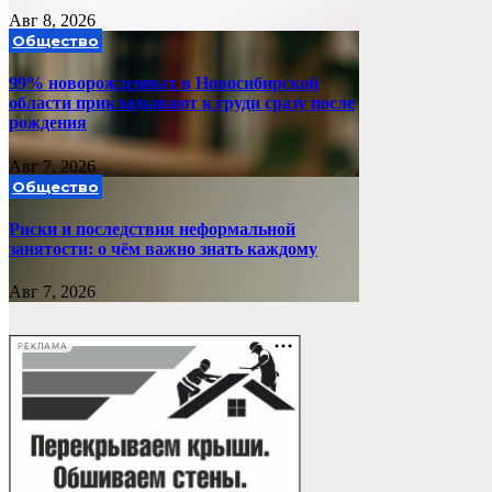
Авг 8, 2026
Общество
99% новорожденных в Новосибирской
области прикладывают к груди сразу после
рождения
Авг 7, 2026
Общество
Риски и последствия неформальной
занятости: о чём важно знать каждому
Авг 7, 2026
РЕКЛАМА