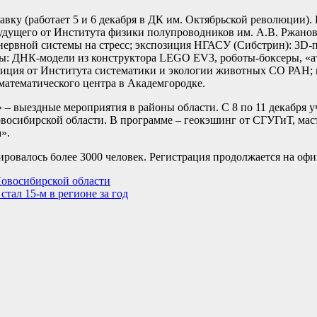
ку (работает 5 и 6 декабря в ДК им. Октябрьской революции). 
удущего от Института физики полупроводников им. А.В. Ржано
нервной системы на стресс; экспозиция НГАСУ (Сибстрин): 3D-
ны: ДНК-модели из конструктора LEGO EV3, роботы-боксеры, «а
иция от Института систематики и экологии животных СО РАН; 
атематического центра в Академгородке.
 – выездные мероприятия в районы области. С 8 по 11 декабря 
овосибирской области. В программе – геокэшинг от СГУГиТ, мас
».
ировалось более 3000 человек. Регистрация продолжается на о
Новосибирской области
тал 15-м в регионе за год