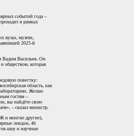
лярных событий года –
проходит в рамках
х вузах, музеях,
бъявившей 2025-й
и Вадим Васильев. Он
 и обществом, которая
редовую повестку:
восибирская область, как
 лабораториях. Желаю
жным гостям –
ции, вы найдёте свою
ем», – сказал министр.
 и многие другие),
ярные лекции, 46
 ток-шоу и научные