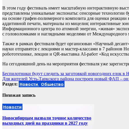
В этом году фестиваль имеет масштабную интерактивную выстав
представлены уникальные экспонаты: сенсорные технологии б
на основе графен-полимерного композита для оценки реакции 
аддитивной печати, материалы из мицелия; интерактивные зо
Информационного центра по атомной энергии, «живая» экспоз
с головоломками и наглядными моделями от Международного м
Также в рамках фестиваля будет организован «Научный десант»
науки отправятся с лекциями и мастер-классами в 7 районов Н
робототехнике, лекции и QR-выставка AI-работ «Код искусства
На сегодняшний день на мероприятия фестиваля уже зарегистр
Навигация
Беспилотники будут следить за заготовкой новогодних елок в 
Для жителей Усть-Таркского района построен новый ФАП – он с
по
Раздел:
Новости
Общество
записям
Похожая запись
Новости
Новосибирцам назвали точное количество
выходных дней на праздники в 2027 году