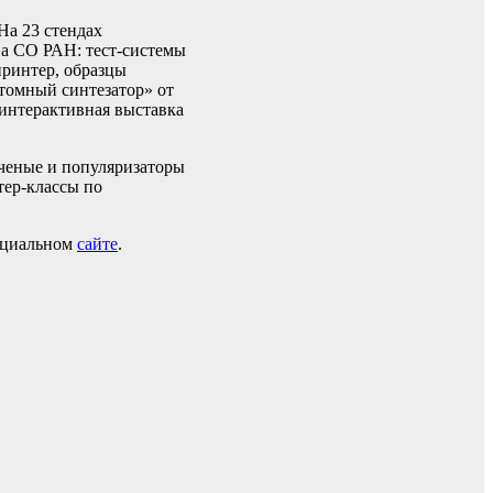
На 23 стендах
ва СО РАН: тест-системы
принтер, образцы
томный синтезатор» от
интерактивная выставка
ученые и популяризаторы
тер-классы по
фициальном
сайте
.