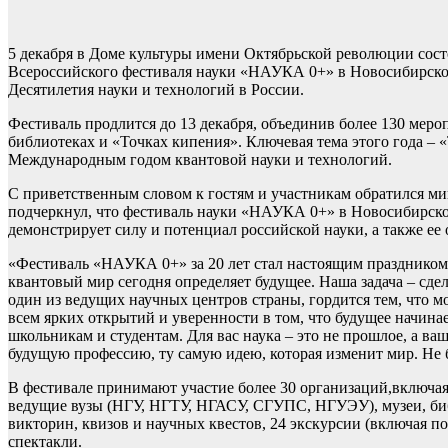
5 декабря в Доме культуры имени Октябрьской революции сост
Всероссийского фестиваля науки «НАУКА 0+» в Новосибирской 
Десятилетия науки и технологий в России.
Фестиваль продлится до 13 декабря, объединив более 130 меро
библиотеках и «Точках кипения». Ключевая тема этого года –
Международным годом квантовой науки и технологий.
С приветственным словом к гостям и участникам обратился м
подчеркнул, что фестиваль науки «НАУКА 0+» в Новосибирской
демонстрирует силу и потенциал российской науки, а также ее
«Фестиваль «НАУКА 0+» за 20 лет стал настоящим праздником 
квантовый мир сегодня определяет будущее. Наша задача – сдел
один из ведущих научных центров страны, гордится тем, что м
всем ярких открытий и уверенности в том, что будущее начина
школьникам и студентам. Для вас наука – это не прошлое, а ва
будущую профессию, ту самую идею, которая изменит мир. Не б
В фестивале принимают участие более 30 организаций,вклю
ведущие вузы (НГУ, НГТУ, НГАСУ, СГУПС, НГУЭУ), музеи, биб
викторин, квизов и научных квестов, 24 экскурсии (включая п
спектакли.