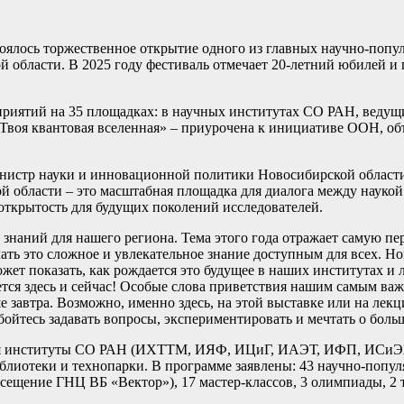
оялось торжественное открытие одного из главных научно-попу
области. В 2025 году фестиваль отмечает 20-летний юбилей и 
приятий на 35 площадках: в научных институтах СО РАН, ведущи
 «Твоя квантовая вселенная» – приурочена к инициативе ООН, о
инистр науки и инновационной политики Новосибирской област
 области – это масштабная площадка для диалога между наукой
 открытость для будущих поколений исследователей.
знаний для нашего региона. Тема этого года отражает самую пе
ать это сложное и увлекательное знание доступным для всех. Но
ожет показать, как рождается это будущее в наших институтах и
ется здесь и сейчас! Особые слова приветствия нашим самым ва
ше завтра. Возможно, именно здесь, на этой выставке или на лек
ойтесь задавать вопросы, экспериментировать и мечтать о больш
чая институты СО РАН (ИХТТМ, ИЯФ, ИЦиГ, ИАЭТ, ИФП, ИСиЭЖ
лиотеки и технопарки. В программе заявлены: 43 научно-попул
осещение ГНЦ ВБ «Вектор»), 17 мастер-классов, 3 олимпиады, 2