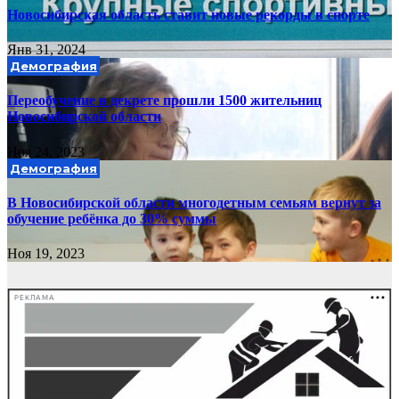
Новосибирская область ставит новые рекорды в спорте
Янв 31, 2024
Демография
Переобучение в декрете прошли 1500 жительниц
Новосибирской области
Ноя 24, 2023
Демография
В Новосибирской области многодетным семьям вернут за
обучение ребёнка до 30% суммы
Ноя 19, 2023
РЕКЛАМА