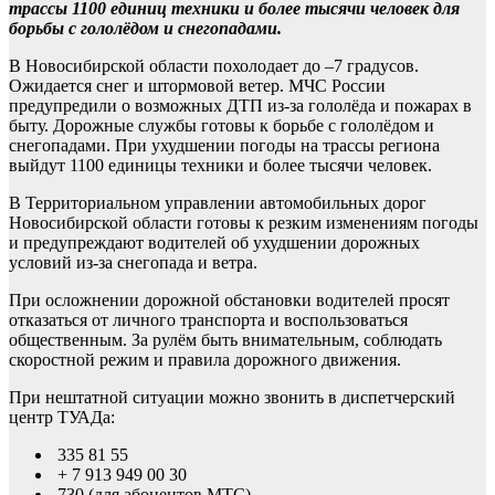
трассы 1100 единиц техники и более тысячи человек для
борьбы с гололёдом и снегопадами.
В Новосибирской области похолодает до –7 градусов.
Ожидается снег и штормовой ветер. МЧС России
предупредили о возможных ДТП из-за гололёда и пожарах в
быту. Дорожные службы готовы к борьбе с гололёдом и
снегопадами. При ухудшении погоды на трассы региона
выйдут 1100 единицы техники и более тысячи человек.
В Территориальном управлении автомобильных дорог
Новосибирской области готовы к резким изменениям погоды
и предупреждают водителей об ухудшении дорожных
условий из-за снегопада и ветра.
При осложнении дорожной обстановки водителей просят
отказаться от личного транспорта и воспользоваться
общественным. За рулём быть внимательным, соблюдать
скоростной режим и правила дорожного движения.
При нештатной ситуации можно звонить в диспетчерский
центр ТУАДа:
335 81 55
+ 7 913 949 00 30
730 (для абонентов МТС)