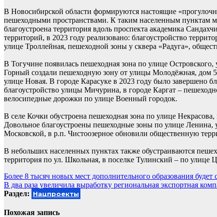
В Новосибирской области формируются настоящие «прогулочны
пешеходными пространствами. К таким населенным пунктам мо
благоустроена территория вдоль проспекта академика Сандахч
территорий, в 2023 году реализовано: благоустройство террит
улице Троллейная, пешеходной зоны у сквера «Радуга», общест
В Тогучине появилась пешеходная зона по улице Островского
Горный создали пешеходную зону от улицы Молодёжная, дом 5 
улице Новая. В городе Карасуке в 2023 году было завершено 
благоустройство улицы Мичурина, в городе Каргат – пешеходно
велосипедные дорожки по улице Военный городок.
В селе Кочки обустроена пешеходная зона по улице Некрасова,
Довольное благоустроены пешеходные зоны по улице Ленина, у
Московской, в р.п. Чистоозерное обновили общественную те
В небольших населенных пунктах также обустраиваются пешех
территория по ул. Школьная, в поселке Тулинский – по улице Ц
Навигация
Более 8 тысяч новых мест дополнительного образования будет с
В два раза увеличила выработку региональная экспортная ком
по
Раздел:
Нацпроекты
записям
Похожая запись