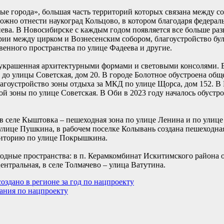
е города», большая часть территорий которых связана между с
жно отнести наукоград Кольцово, в котором благодаря федерал
иева. В Новосибирске с каждым годом появляется все больше р
ории между цирком и Вознесенским собором, благоустройство бу
венного пространства по улице Фадеева и другие.
, украшенная архитектурными формами и световыми консолями. 
до улицы Советская, дом 20. В городе Болотное обустроена общ
благоустройство зоны отдыха за МКД по улице Щорса, дом 152. 
й зоны по улице Советская. В Оби в 2023 году началось обустр
 в селе Кыштовка – пешеходная зона по улице Ленина и по улице
лице Пушкина, в рабочем поселке Колывань создана пешеходная 
рриторию по улице Покрышкина.
одные пространства: в п. Керамкомбинат Искитимского района 
ентральная, в селе Толмачево – улица Ватутина.
оздано в регионе за год по нацпроекту
пания по нацпроекту