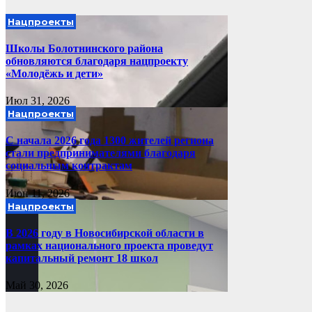
Нацпроекты
Школы Болотнинского района
обновляются благодаря нацпроекту
«Молодёжь и дети»
Июл 31, 2026
Нацпроекты
С начала 2026 года 1300 жителей региона
стали предпринимателями благодаря
социальным контрактам
Июн 11, 2026
Нацпроекты
В 2026 году в Новосибирской области в
рамках национального проекта проведут
капитальный ремонт 18 школ
Май 30, 2026