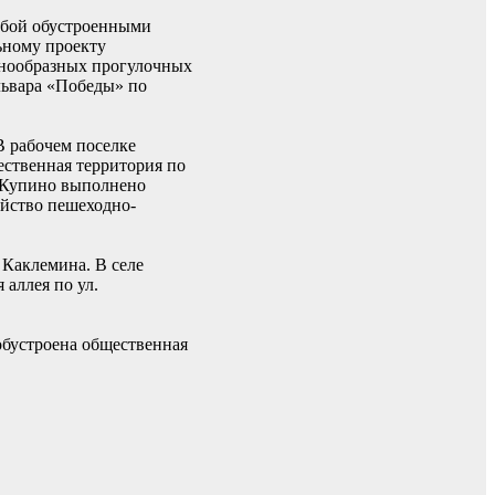
обой обустроенными
ьному проекту
азнообразных прогулочных
львара «Победы» по
В рабочем поселке
ественная территория по
В Купино выполнено
ойство пешеходно-
 Каклемина. В селе
аллея по ул.
обустроена общественная