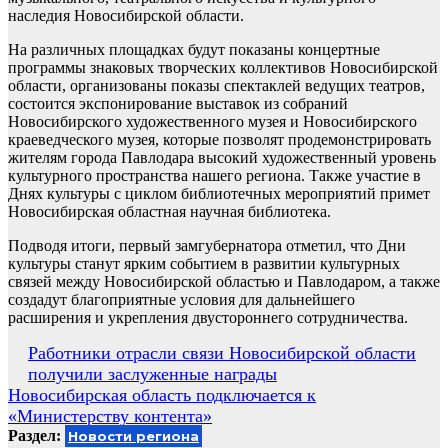
наследия Новосибирской области.
На различных площадках будут показаны концертные
программы знаковых творческих коллективов Новосибирской
области, организованы показы спектаклей ведущих театров,
состоится экспонирование выставок из собраний
Новосибирского художественного музея и Новосибирского
краеведческого музея, которые позволят продемонстрировать
жителям города Павлодара высокий художественный уровень
культурного пространства нашего региона. Также участие в
Днях культуры с циклом библиотечных мероприятий примет
Новосибирская областная научная библиотека.
Подводя итоги, первый замгубернатора отметил, что Дни
культуры станут ярким событием в развитии культурных
связей между Новосибирской областью и Павлодаром, а также
создадут благоприятные условия для дальнейшего
расширения и укрепления двустороннего сотрудничества.
Навигация
Работники отрасли связи Новосибирской области
получили заслуженные награды
по
Новосибирская область подключается к
записям
«Министерству контента»
Раздел:
Новости региона