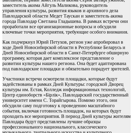
заместитель акима Айгуль Маликова, руководитель
управления культуры, развития языков и архивного дела
Павлодарской области Медет Таускан и заместитель акима
города Павлодар Светлана Гладышева. В рамках встречи они
проработали все организационные вопросы и обсудили
ключевые точки мероприятия, требующие особого внимания.
Как подчеркнул Юрий Петухов, регион уже апробировал в
ходе Дней Новосибирской области в Республике Беларусь и
Дней Новосибирской области в Санкт-Петербурге обширную
программу, которая дает комплексное представление о
развитии культуры нашего региона. Она будет адаптирована
под павлодарские площадки и обязательно порадует зрителей.
Участники встречи осмотрели площадки, которые будут
задействованы в рамках Дней Культуры: городской Дворец
культуры им. Естая, Колледж информационных технологий,
Центр единоборств «Бiрлiк», Павлодарский государственный
университет имени С. Торайгырова. Помимо этого, они
обсудили саму подготовку к проведению масштабного
события, включая готовность площадок, на которых будут
проходить все мероприятия. В период Дней культуры жителям
Павлодара будут представлены лучшие образцы
профессионального национального, классического
музыкального, театрального искусства и культурного