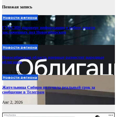
Похожая запись
Новости региона
ГУФСИН опроверг информацию о побеге девяти
заключенных под Новосибирском
Авг 5, 2026
Новости региона
Новосибирская область впервые разместит народные
облигации
Авг 3, 2026
Новости региона
Жительница Сибири получила реальный срок за
сообщение в Телеграм
Авг 2, 2026
РЕКЛАМА