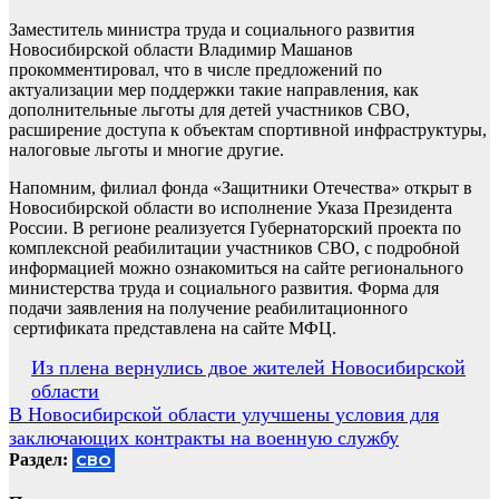
Заместитель министра труда и социального развития
Новосибирской области Владимир Машанов
прокомментировал, что в числе предложений по
актуализации мер поддержки такие направления, как
дополнительные льготы для детей участников СВО,
расширение доступа к объектам спортивной инфраструктуры,
налоговые льготы и многие другие.
Напомним, филиал фонда «Защитники Отечества» открыт в
Новосибирской области во исполнение Указа Президента
России. В регионе реализуется Губернаторский проекта по
комплексной реабилитации участников СВО, с подробной
информацией можно ознакомиться на сайте регионального
министерства труда и социального развития. Форма для
подачи заявления на получение реабилитационного
сертификата представлена на сайте МФЦ.
Навигация
Из плена вернулись двое жителей Новосибирской
области
по
В Новосибирской области улучшены условия для
записям
заключающих контракты на военную службу
Раздел:
СВО