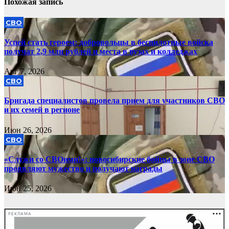
Похожая запись
СВО
Успей стать героем: добровольцы в беспилотные войска
получат 2,9 млн рублей и места в вузах и колледжах
Авг 7, 2026
СВО
Бригада специалистов провела прием для участников СВО
и их семей в регионе
Июн 26, 2026
СВО
«Служи со СВОими!»: новосибирские бойцы в зоне СВО
проявляют мужество и получают награды
Июн 25, 2026
РЕКЛАМА