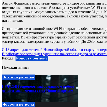
Антон Лошаков, заместитель министра цифрового развития и св
помещения школ и колледжей оснащены устойчивым Wi-Fi-сиг
входных группах и могут записывать видео в течение 31 дня. 
телекоммуникационное оборудование, включая коммутаторы, 
патч-панели.
Создано единое и защищённое Wi-Fi-покрытие, обеспечивающее
преподавателей установлено видеонаблюдение на основных и 
подсветки. ИТ-инфраструктура гарантирует безопасный доступ
мастер-классы, электронные курсы и учебники. До 2030 года п
Навигация
С 18 апреля для жителей Новосибирской области стартуют пе
В районах области будет улучшено качество надзора за ремонто
по
Раздел:
Новости региона
записям
Похожая запись
Новости региона
ГУФСИН опроверг информацию о побеге
девяти заключенных под Новосибирском
Авг 5, 2026
Новости региона