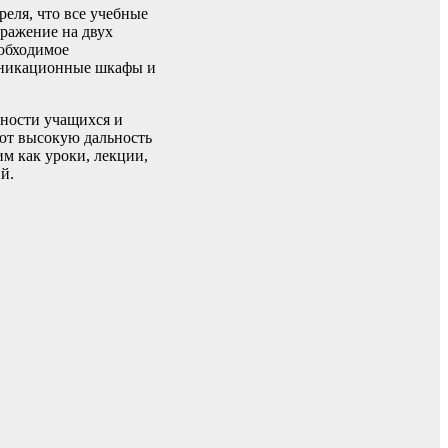
еля, что все учебные
ражение на двух
еобходимое
муникационные шкафы и
сности учащихся и
еют высокую дальность
м как уроки, лекции,
й.