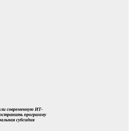
чили современную ИТ-
пространить программу
ральная субсидия