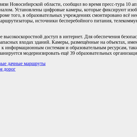
язи Новосибирской области, сообщил во время пресс-тура 10 апр
налом. Установлены цифровые камеры, которые фиксируют изоб
Кроме того, в образовательных учреждениях смонтировано всё н
маршрутизаторы, источники бесперебойного питания, телеком
 высокоскоростной доступ в интернет. Для обеспечения безопа
запасных входах зданий. Камеры, размещённые на объектах, им
 к информационным системам и образовательным ресурсам, таки
ланируется модернизировать ещё 39 образовательных организаци
рвые дачные маршруты
м дорог