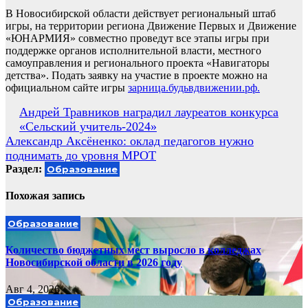
В Новосибирской области действует региональный штаб
игры, на территории региона Движение Первых и Движение
«ЮНАРМИЯ» совместно проведут все этапы игры при
поддержке органов исполнительной власти, местного
самоуправления и регионального проекта «Навигаторы
детства». Подать заявку на участие в проекте можно на
официальном сайте игры
зарница.будьвдвижении.рф.
Навигация
Андрей Травников наградил лауреатов конкурса
«Сельский учитель-2024»
по
Александр Аксёненко: оклад педагогов нужно
записям
поднимать до уровня МРОТ
Раздел:
Образование
Похожая запись
Образование
Количество бюджетных мест выросло в колледжах
Новосибирской области в 2026 году
Авг 4, 2026
Образование