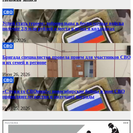
СВО
Успей стать героем: добровольцы в беспилотные войска
получат 2,9 млн рублей и места в вузах и колледжах
Авг 7, 2026
СВО
Бригада специалистов провела прием для участников СВО
и их семей в регионе
Июн 26, 2026
СВО
«Служи со СВОими!»: новосибирские бойцы в зоне СВО
проявляют мужество и получают награды
Июн 25, 2026
РЕКЛАМА