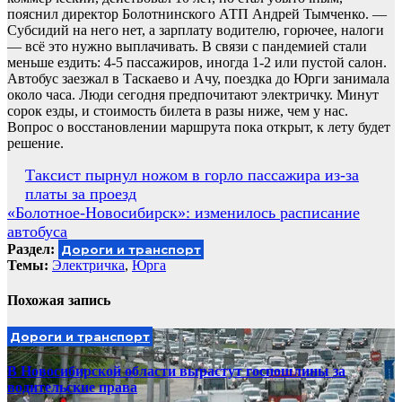
пояснил директор Болотнинского АТП Андрей Тымченко. —
Субсидий на него нет, а зарплату водителю, горючее, налоги
— всё это нужно выплачивать. В связи с пандемией стали
меньше ездить: 4-5 пассажиров, иногда 1-2 или пустой салон.
Автобус заезжал в Таскаево и Ачу, поездка до Юрги занимала
около часа. Люди сегодня предпочитают электричку. Минут
сорок езды, и стоимость билета в разы ниже, чем у нас.
Вопрос о восстановлении маршрута пока открыт, к лету будет
решение.
Навигация
Таксист пырнул ножом в горло пассажира из-за
платы за проезд
по
«Болотное-Новосибирск»: изменилось расписание
записям
автобуса
Раздел:
Дороги и транспорт
Темы:
Электричка
,
Юрга
Похожая запись
Дороги и транспорт
В Новосибирской области вырастут госпошлины за
водительские права