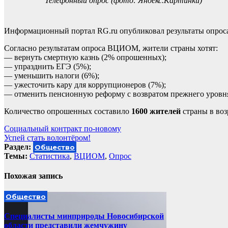
Телефонный опрос (фото: Яндекс.Картинки)
Информационный портал RG.ru опубликовал результаты опроса
Согласно результатам опроса ВЦИОМ, жители страны хотят:
— вернуть смертную казнь (2% опрошенных);
— упразднить ЕГЭ (5%);
— уменьшить налоги (6%);
— ужесточить кару для коррупционеров (7%);
— отменить пенсионную реформу с возвратом прежнего уровня
Количество опрошенных составило
1600 жителей
страны в воз
Навигация
Социальный контракт по-новому
Успей стать волонтёром!
по
Раздел:
Общество
записям
Темы:
Cтатистика
,
ВЦИОМ
,
Опрос
Похожая запись
Общество
Специалисты минприроды Новосибирской
области представили жемчужину