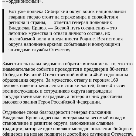
– «орденоносный».
Вот уже полвека Сибирский округ войск национальной
гвардии твердо стоит на страже мира и спокойствия
региона и страны, — отметил генерал-полковник
Владислав Ершов. — Боевой путь соединения – это
летопись мужества и отваги личного состава, их
несгибаемой воли и преданности Родине. Вся история
округа наполнена яркими событиями и волнующими
эпизодами службы Отечеству.
Заместитель главы ведомства обратил внимание на то, что это
знаменательное событие проводится в преддверии 80-летия
Победы в Великой Отечественной войне и 46-й годовщины
образования округа. За мужество, отвагу и героизм 169
человек навечно зачислены в списки частей, более 4 тысяч
военнослужащих и сотрудников округа награждены
государственными наградами, а пятеро из них удостоены
высокого звания Героя Российской Федерации.
Отдельные слова благодарности генерал-полковник
Владислав Ершов адресовал ветеранам за весомый вклад в
становление и развитие округа, заложенные славные
традиции, которые вдохновляют молодое поколение бойцов и
офицеров на новые подвиги и достойное служение Отечеству.