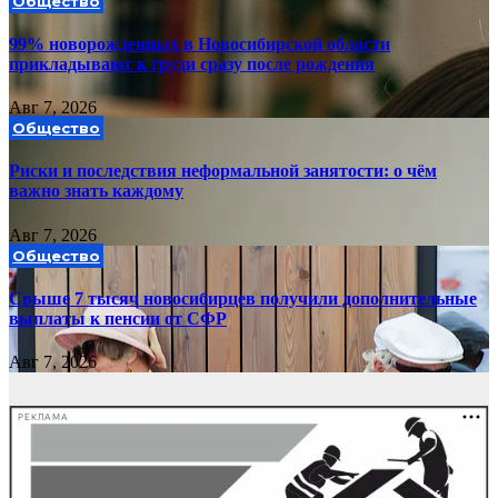
Общество
99% новорожденных в Новосибирской области
прикладывают к груди сразу после рождения
Авг 7, 2026
Общество
Риски и последствия неформальной занятости: о чём
важно знать каждому
Авг 7, 2026
Общество
Свыше 7 тысяч новосибирцев получили дополнительные
выплаты к пенсии от СФР
Авг 7, 2026
РЕКЛАМА