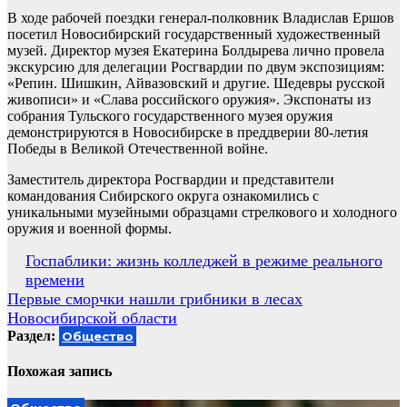
В ходе рабочей поездки генерал-полковник Владислав Ершов
посетил Новосибирский государственный художественный
музей. Директор музея Екатерина Болдырева лично провела
экскурсию для делегации Росгвардии по двум экспозициям:
«Репин. Шишкин, Айвазовский и другие. Шедевры русской
живописи» и «Слава российского оружия». Экспонаты из
собрания Тульского государственного музея оружия
демонстрируются в Новосибирске в преддверии 80-летия
Победы в Великой Отечественной войне.
Заместитель директора Росгвардии и представители
командования Сибирского округа ознакомились с
уникальными музейными образцами стрелкового и холодного
оружия и военной формы.
Навигация
Госпаблики: жизнь колледжей в режиме реального
времени
по
Первые сморчки нашли грибники в лесах
записям
Новосибирской области
Раздел:
Общество
Похожая запись