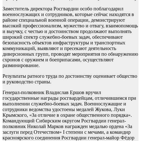
Заместитель директора Росгвардии особо поблагодарил
военнослужащих и сотрудников, которые сейчас находятся в
районе специальной военной операции, демонстрируют
высокий профессионализм, мужество и отвагу, взаимопомощь
и выучку, с честью и достоинством продолжают выполнять
широкий спектр служебно-боевых задач, обеспечивают
безопасность объектов инфраструктуры и транспортных
коммуникаций, выявляют и пресекают деятельность
диверсионных групп, проводят мероприятия по обнаружению
схронов с оружием и боеприпасами, осуществляют
разминирование.
Результаты ратного труда по достоинству оценивает общество
и руководство страны.
Генерал-полковник Владислав Ершов вручил
государственные награды росгвардейцам, отличившимся при
выполнении служебно-боевых задач. Военнослужащие и
сотрудники ведомства удостоены медалей Жукова, Луки
Крымского, «За отличие в охране общественного порядка».
Командующий Сибирским округом Росгвардии генерал-
полковник Николай Марков награжден медалью ордена «За
заслуги перед Отечеством» I степени с мечами, а командир
красноярского соединения Росгвардии генерал-майор Фёдор