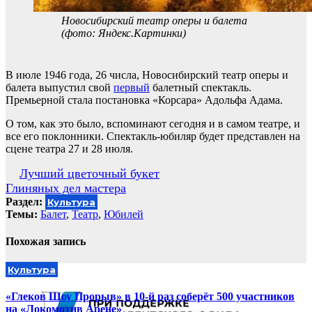
Новосибирский театр оперы и балета
(фото: Яндекс.Картинки)
В июле 1946 года, 26 числа, Новосибирский театр оперы и
балета выпустил свой
первый
балетный спектакль.
Премьерной стала постановка «Корсара» Адольфа Адама.
О том, как это было, вспоминают сегодня и в самом театре, и
все его поклонники. Спектакль-юбиляр будет представлен на
сцене театра 27 и 28 июля.
Навигация
Лучший цветочный букет
Глиняных дел мастера
по
Раздел:
Культура
записям
Темы:
Балет
,
Театр
,
Юбилей
Похожая запись
Культура
«Глеков Шоу Прорыв» в 10-й раз соберёт 500 участников
на «Локомотив Арене»