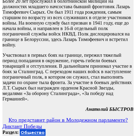
Более 20 лет прослужил в болотнинской милиции на
должностях младшего начсостава бывший фронтовик Лазарь
Тимофеевич Сырых. Он был 1911 года рождения, самым
старшим по возрасту из всех служивших в отделе участников
войны. На военную службу был призван в 1941 году, еще до
начала войны, и направлен в 16-й отдельный полк
пограничной службы войск НКВД. Полк дислоцировался на
границе в Белоруссии, здесь Лазарь Тимофеевич и встретил
войну.
Участвовал в первых боях на границе, пережил тяжелый
период попадания в окружение, горечь гибели боевых
товарищей и отступления. В дальнейшем принимал участие в
боях за Сталинград. С переходом наших войск в наступление
пограничный полк, в котором он служил, стал выполнять
задачи по охране тыла фронта. За участие в боевых действиях
Л.Т. Сырых был награжден орденом Красной Звезды,
медалями «За оборону Сталинграда», «За победу над
Германией».
Анатолий БЫСТРОВ
Навигация
Кто представит район в Молодежном парламенте?
Диктант Победы
по
Раздел:
Общество