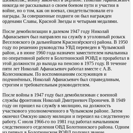
никогда не рассказывал о своем боевом пути и участии в
войне, но о том, как он воевал, свидетельствовали его
награды. За совершенные подвиги он был награжден
орденами Славы, Красной Звезды и четырьмя медалями.
После демобилизации в далеком 1947 году Николай
Афанасьевич был направлен на службу в уголовный розыск
Веселовского (в дальнейшем Краснозёрского) района. В 1950
году по решению руководства УВД переведен в Чулымский
район, а в июне 1960 года назначен заместителем начальника
по оперативной работе в Болотнинский РОВД и проработал в
этой должности до выхода на пенсию в 1975 году. В течение
пяти лет Николай Афанасьевич работал вместе с А.В.
Колесниковым. По воспоминаниям сослуживцев и
подчинённых, Николай Афанасьевич был справедливым,
строгим и требовательным руководителем.
После войны в 1947 году был демобилизован с военной
службы фронтовик Николай Дмитриевич Проничев. В 1949
году он пришел на службу в милицию, на должность
участкового уполномоченного в Чулымском районе. Затем
окончил Омскую школу милиции и перешел на следственную
работу. С июля 1966-го по 1981 год работал начальником
следственного отделения ОВД Болотнинского района. Одним
из первых в Болотнинском РОВД получил звание