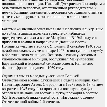
подполковника юстиции. Николай Дмитриевич был добрым и
отзывчивым человеком, ответственным руководителем, к
нему с большим уважением относились сотрудники отдела и
даже те, кто нарушал закон и становился «клиентом»
милиции.
Богатый жизненный опыт имел Иван Иванович Канчер. Еще
до войны в двадцатилетнем возрасте он избирался
председателем колхоза в селе Мануйлово. В 1941 году его
призвали в армию и направили на Дальний Восток.
Принимал участие в войне с Японией. В сентябре 1946 года
демобилизовался, а уже в январе 1947-го поступил на службу
в болотнинскую милицию. Все годы служил участковым
уполномоченным милиции, обслуживал Мануйловский,
Баратаевский и Боровской сельские советы. На пенсию
бывший фронтовик ушел в 1969 году.
Одним из самых молодых участников Великой
Отечественной войны, служивших в отделе милиции, был
Павел Тарасович Агеев. Он родился в 1927 году. В 18-летнем
возрасте в 1945 году был призван на военную службу и
отправлен на Дальний восток. Службу проходил в составе
623-й отдельной инженерной роты. Награжден орденом
Отечественной войны 2-й степени.