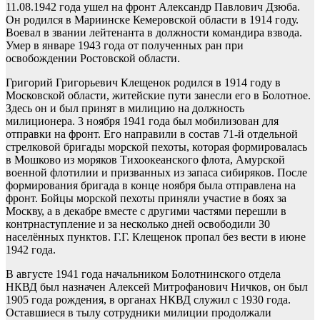
11.08.1942 года ушел на фронт Александр Павлович Дзюба.
Он родился в Мариинске Кемеровской области в 1914 году.
Воевал в звании лейтенанта в должности командира взвода.
Умер в январе 1943 года от полученных ран при
освобождении Ростовской области.
Григорий Григорьевич Клещенок родился в 1914 году в
Московской области, житейские пути занесли его в Болотное.
Здесь он и был принят в милицию на должность
милиционера. 3 ноября 1941 года был мобилизован для
отправки на фронт. Его направили в состав 71-й отдельной
стрелковой бригады морской пехоты, которая формировалась
в Мошково из моряков Тихоокеанского флота, Амурской
военной флотилии и призванных из запаса сибиряков. После
формирования бригада в конце ноября была отправлена на
фронт. Бойцы морской пехоты приняли участие в боях за
Москву, а в декабре вместе с другими частями перешли в
контрнаступление и за несколько дней освободили 30
населённых пунктов. Г.Г. Клещенок пропал без вести в июне
1942 года.
В августе 1941 года начальником Болотнинского отдела
НКВД был назначен Алексей Митрофанович Ничков, он был
1905 года рождения, в органах НКВД служил с 1930 года.
Оставшиеся в тылу сотрудники милиции продолжали