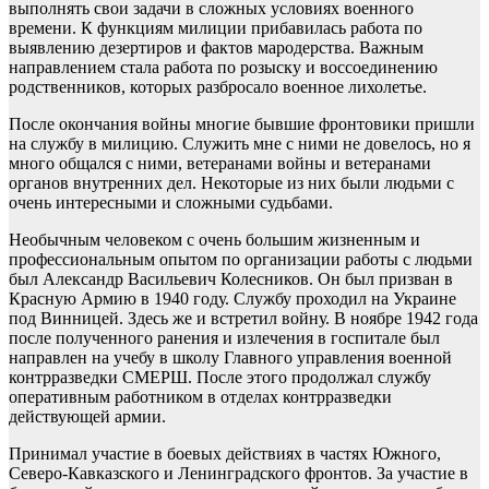
выполнять свои задачи в сложных условиях военного
времени. К функциям милиции прибавилась работа по
выявлению дезертиров и фактов мародерства. Важным
направлением стала работа по розыску и воссоединению
родственников, которых разбросало военное лихолетье.
После окончания войны многие бывшие фронтовики пришли
на службу в милицию. Служить мне с ними не довелось, но я
много общался с ними, ветеранами войны и ветеранами
органов внутренних дел. Некоторые из них были людьми с
очень интересными и сложными судьбами.
Необычным человеком с очень большим жизненным и
профессиональным опытом по организации работы с людьми
был Александр Васильевич Колесников. Он был призван в
Красную Армию в 1940 году. Службу проходил на Украине
под Винницей. Здесь же и встретил войну. В ноябре 1942 года
после полученного ранения и излечения в госпитале был
направлен на учебу в школу Главного управления военной
контрразведки СМЕРШ. После этого продолжал службу
оперативным работником в отделах контрразведки
действующей армии.
Принимал участие в боевых действиях в частях Южного,
Северо-Кавказского и Ленинградского фронтов. За участие в