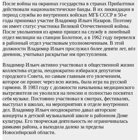
После войны на окраинах государства в странах Прибалтики
действовали националистические банды. В их ликвидации в
период службы во внутренних войсках МГБ СССР в 50-е
годы принимал участие Владимир Ильич Назаров. Поэтому
он имеет статус участника Великой Отечественной войны.
После увольнения из армии пришел на службу в линейный
отдел милиции на станции Болотное, а в 1962 году перевелся
в районный отдел участковым уполномоченным. В этой
должности Владимир Ильич прослужил более девяти лет, вёл
дневник, учитывал раскрытые им преступления.
Владимир Ильич активно участвовал в общественной жизни
коллектива отдела, неоднократно избирался депутатом
городского Совета, но самым главным его увлечением,
которое он пронес через всю жизнь, была игра на русской
гармони. В 1983 году с должности начальника медицинского
вытрезвителя он уволился на пенсию и полностью посвятил
себя музыке. Постоянно участвовал в смотрах, фестивалях,
выступал в школах, на мероприятиях в отделе внутренних
дел. Владимир Ильич неоднократно давал авторские
концерты в детской музыкальной школе и районном Доме
культуры. Его творческая деятельность не ограничивалась
рамками района, а выходила далеко за пределы
Новосибирской области.