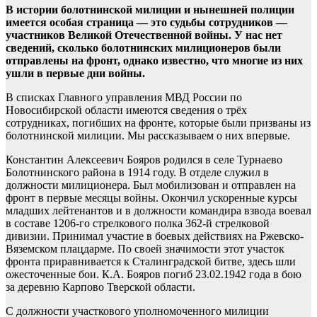
В истории болотнинской милиции и нынешней полиции
имеется особая страница — это судьбы сотрудников —
участников Великой Отечественной войны. У нас нет
сведений, сколько болотнинских милиционеров были
отправлены на фронт, однако известно, что многие из них
ушли в первые дни войны.
В списках Главного управления МВД России по
Новосибирской области имеются сведения о трёх
сотрудниках, погибших на фронте, которые были призваны из
болотнинской милиции. Мы рассказываем о них впервые.
Константин Алексеевич Бояров родился в селе Турнаево
Болотнинского района в 1914 году. В отделе служил в
должности милиционера. Был мобилизован и отправлен на
фронт в первые месяцы войны. Окончил ускоренные курсы
младших лейтенантов и в должности командира взвода воевал
в составе 1206-го стрелкового полка 362-й стрелковой
дивизии. Принимал участие в боевых действиях на Ржевско-
Вяземском плацдарме. По своей значимости этот участок
фронта приравнивается к Сталинградской битве, здесь шли
ожесточенные бои. К.А. Бояров погиб 23.02.1942 года в бою
за деревню Карпово Тверской области.
С должности участкового уполномоченного милиции