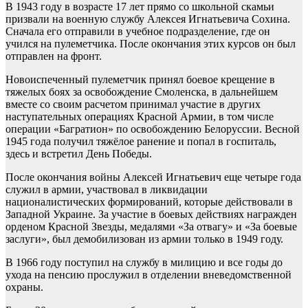
В 1943 году в возрасте 17 лет прямо со школьной скамьи
призвали на военную службу Алексея Игнатьевича Сохина.
Сначала его отправили в учебное подразделение, где он
учился на пулеметчика. После окончания этих курсов он был
отправлен на фронт.
Новоиспеченный пулеметчик принял боевое крещение в
тяжелых боях за освобождение Смоленска, в дальнейшем
вместе со своим расчетом принимал участие в других
наступательных операциях Красной Армии, в том числе
операции «Багратион» по освобождению Белоруссии. Весной
1945 года получил тяжёлое ранение и попал в госпиталь,
здесь и встретил День Победы.
После окончания войны Алексей Игнатьевич еще четыре года
служил в армии, участвовал в ликвидации
националистических формирований, которые действовали в
Западной Украине. За участие в боевых действиях награжден
орденом Красной Звезды, медалями «За отвагу» и «За боевые
заслуги», был демобилизован из армии только в 1949 году.
В 1966 году поступил на службу в милицию и все годы до
ухода на пенсию прослужил в отделении вневедомственной
охраны.