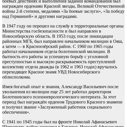
боевых действиях и выполнения заданий командования был
награжден орденами Красной звезды, Великой Отечественной
войны 2-й степени, медалями «За боевые заслуги», «За победу
над Германией» и другими наградами.
В 1947 году он перешел на службу в территориальные органы
Министерства госбезопасности и был направлен в
Новосибирскую область. В 1953 году, после ликвидации
районных МГБ, был направлен начальником милиции в Ояш,
а затем — в Красноозёрский район. С 1960 по 1965 годы
работал начальником отдела болотнинской милиции. В
бытность его работы за успешную борьбу с уголовной
преступностью и высокую раскрываемость преступлений
коллективу отдела дважды (в 1962 и 1963 годах) вручалось
переходящее Красное знамя УВД Новосибирского
облисполкома.
Имея богатый опыт и знания, Александр Васильевич после
увольнения из милиции еще 25 лет работал директором
Болотнинского психоневрологического интерната. За этот
период был награждён орденом Трудового Красного знамени
и получил звание «Заслуженный работник социального
обеспечения».
С 1941 по 1945 годы был на фронте Николай Афанасьевич
Шевкопляс, войну закончил в Берлине. Николай Афанасьевич