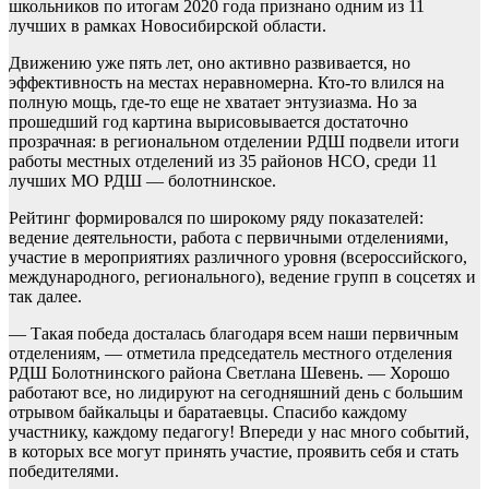
школьников по итогам 2020 года признано одним из 11
лучших в рамках Новосибирской области.
Движению уже пять лет, оно активно развивается, но
эффективность на местах неравномерна. Кто-то влился на
полную мощь, где-то еще не хватает энтузиазма. Но за
прошедший год картина вырисовывается достаточно
прозрачная: в региональном отделении РДШ подвели итоги
работы местных отделений из 35 районов НСО, среди 11
лучших МО РДШ — болотнинское.
Рейтинг формировался по широкому ряду показателей:
ведение деятельности, работа с первичными отделениями,
участие в мероприятиях различного уровня (всероссийского,
международного, регионального), ведение групп в соцсетях и
так далее.
— Такая победа досталась благодаря всем наши первичным
отделениям, — отметила председатель местного отделения
РДШ Болотнинского района Светлана Шевень. — Хорошо
работают все, но лидируют на сегодняшний день с большим
отрывом байкальцы и баратаевцы. Спасибо каждому
участнику, каждому педагогу! Впереди у нас много событий,
в которых все могут принять участие, проявить себя и стать
победителями.