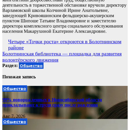
деятельность в торжественной обстановке вручили директору
Варламовской школы Колчиной Ирине Анатольевне,
заведующей Кривояшинским фельдшерско-акушерским
пунктом Шипоше Татьяне Владимировне и заместителю
директора комплексного центра социального обслуживания
населения Макарухиной Екатерине Александровне.
Навигация
Четыре «Точки роста» откроются в Болотнинском
районе
по
Болотнинская библиотека — площадка для развития
записям
волонтёрского движения
Раздел:
Общество
Похожая запись
Общество
99% новорожденных в Новосибирской области
прикладывают к груди сразу после рождения
Авг 7, 2026
Общество